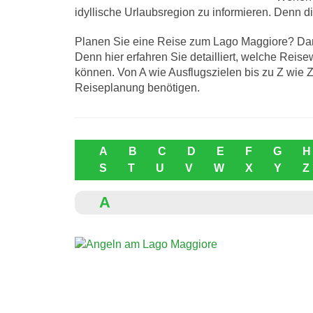
idyllische Urlaubsregion zu informieren. Denn 
Planen Sie eine Reise zum Lago Maggiore? Dann 
Denn hier erfahren Sie detailliert, welche Reis
können. Von A wie Ausflugszielen bis zu Z wie Zel
Reiseplanung benötigen.
A
B
C
D
E
F
G
H
S
T
U
V
W
X
Y
Z
A