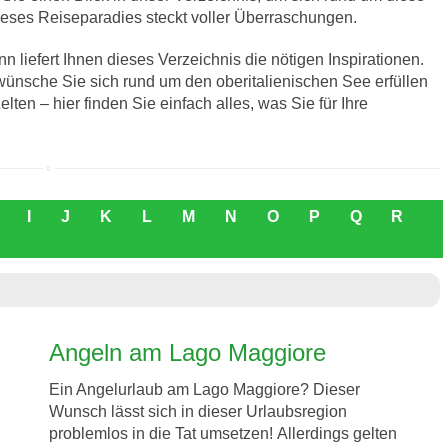
dieses Reiseparadies steckt voller Überraschungen.
liefert Ihnen dieses Verzeichnis die nötigen Inspirationen.
ewünsche Sie sich rund um den oberitalienischen See erfüllen
ten – hier finden Sie einfach alles, was Sie für Ihre
I
J
K
L
M
N
O
P
Q
R
Angeln am Lago Maggiore
Ein Angelurlaub am Lago Maggiore? Dieser
Wunsch lässt sich in dieser Urlaubsregion
problemlos in die Tat umsetzen! Allerdings gelten