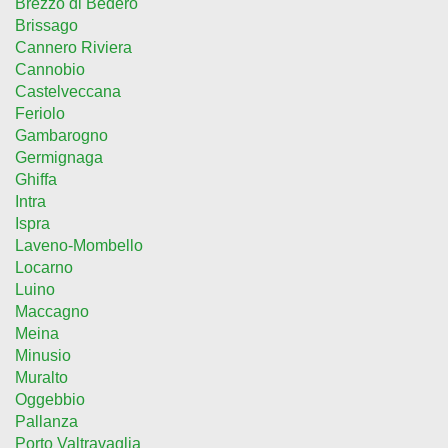
Brezzo di Bedero
Brissago
Cannero Riviera
Cannobio
Castelveccana
Feriolo
Gambarogno
Germignaga
Ghiffa
Intra
Ispra
Laveno-Mombello
Locarno
Luino
Maccagno
Meina
Minusio
Muralto
Oggebbio
Pallanza
Porto Valtravaglia