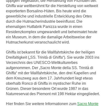
üppigen Vegetation, die Herstellung von Filzhüten bei:
Ghiffa war weltberühmt für die Herstellung von weltweit
exportierten Borsalino-Hüten. Bis heute wird die
gewerbliche und industrielle Entwicklung des Ortes
durch die Hutmacherindustrie beeinflusst. Die
ehemaligen Hutfabrik Panizza wurde in einen
Residenzkomplex umgewandelt und beheimatet heute
ein Museum, in dem die damalige Arbeitsweise der
Hutmacherkunst veranschaulicht wird.
Ghiffa ist bekannt für die Wallfahrtskirche der heiligen
Dreifaltigkeit („SS. Trinità di Ghiffa“). Sie wurde 2003 ins
Verzeichnis des UNESCO-Weltkulturerbes
aufgenommen. Der „Sacro Monte della SS. Trinità di
Ghiffa“ mit der Wallfahrtskirche, den drei Kapellen und
dem Kreuzweg aus dem 17. Jahrhundert liegt etwas
oberhalb Ronco di Ghiffa in mystischer Ruhe im
Grünen. Dieser besondere Ort wurde 1987 in das
Naturreservat des Piemont mit 198 Hektar eingegliedert.
Hier finden Sie weitere Informationen zum
Sacro Monte