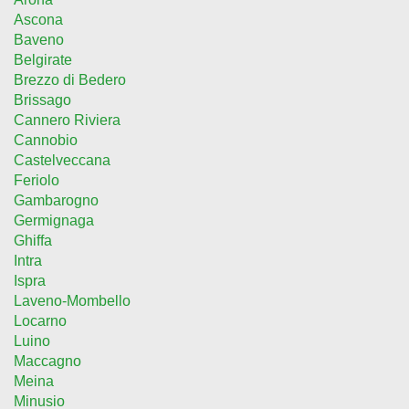
Ascona
Baveno
Belgirate
Brezzo di Bedero
Brissago
Cannero Riviera
Cannobio
Castelveccana
Feriolo
Gambarogno
Germignaga
Ghiffa
Intra
Ispra
Laveno-Mombello
Locarno
Luino
Maccagno
Meina
Minusio