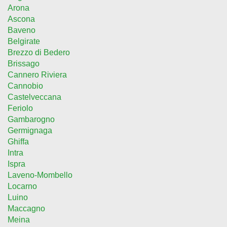
Arona
Ascona
Baveno
Belgirate
Brezzo di Bedero
Brissago
Cannero Riviera
Cannobio
Castelveccana
Feriolo
Gambarogno
Germignaga
Ghiffa
Intra
Ispra
Laveno-Mombello
Locarno
Luino
Maccagno
Meina