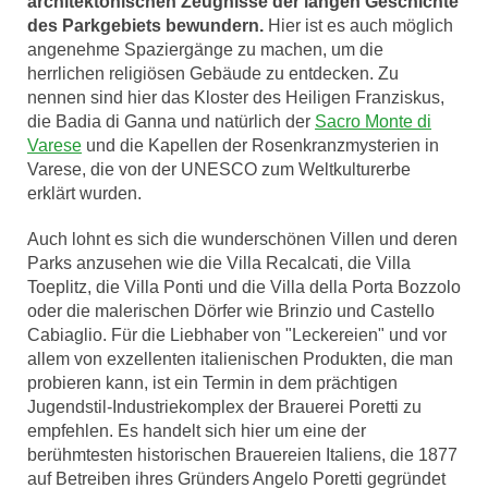
architektonischen Zeugnisse der langen Geschichte
des Parkgebiets bewundern.
Hier ist es auch möglich
angenehme Spaziergänge zu machen, um die
herrlichen religiösen Gebäude zu entdecken. Zu
nennen sind hier das Kloster des Heiligen Franziskus,
die Badia di Ganna und natürlich der
Sacro Monte di
Varese
und die Kapellen der Rosenkranzmysterien in
Varese, die von der UNESCO zum Weltkulturerbe
erklärt wurden.
Auch lohnt es sich die wunderschönen Villen und deren
Parks anzusehen wie die Villa Recalcati, die Villa
Toeplitz, die Villa Ponti und die Villa della Porta Bozzolo
oder die malerischen Dörfer wie Brinzio und Castello
Cabiaglio. Für die Liebhaber von "Leckereien" und vor
allem von exzellenten italienischen Produkten, die man
probieren kann, ist ein Termin in dem prächtigen
Jugendstil-Industriekomplex der Brauerei Poretti zu
empfehlen. Es handelt sich hier um eine der
berühmtesten historischen Brauereien Italiens, die 1877
auf Betreiben ihres Gründers Angelo Poretti gegründet