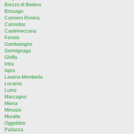
Brezzo di Bedero
Brissago
Cannero Riviera
Cannobio
Castelveccana
Feriolo
Gambarogno
Germignaga
Ghiffa
Intra
Ispra
Laveno-Mombello
Locarno
Luino
Maccagno
Meina
Minusio
Muralto
Oggebbio
Pallanza