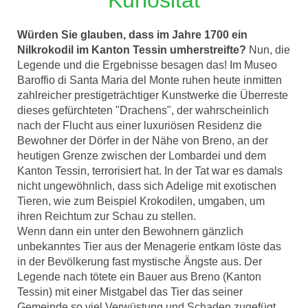
Kuriosität
Würden Sie glauben, dass im Jahre 1700 ein
Nilkrokodil im Kanton Tessin umherstreifte?
Nun, die
Legende und die Ergebnisse besagen das! Im Museo
Baroffio di Santa Maria del Monte ruhen heute inmitten
zahlreicher prestigeträchtiger Kunstwerke die Überreste
dieses gefürchteten "Drachens", der wahrscheinlich
nach der Flucht aus einer luxuriösen Residenz die
Bewohner der Dörfer in der Nähe von Breno, an der
heutigen Grenze zwischen der Lombardei und dem
Kanton Tessin, terrorisiert hat. In der Tat war es damals
nicht ungewöhnlich, dass sich Adelige mit exotischen
Tieren, wie zum Beispiel Krokodilen, umgaben, um
ihren Reichtum zur Schau zu stellen.
Wenn dann ein unter den Bewohnern gänzlich
unbekanntes Tier aus der Menagerie entkam löste das
in der Bevölkerung fast mystische Ängste aus. Der
Legende nach tötete ein Bauer aus Breno (Kanton
Tessin) mit einer Mistgabel das Tier das seiner
Gemeinde so viel Verwüstung und Schaden zugefügt