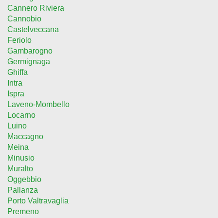
Cannero Riviera
Cannobio
Castelveccana
Feriolo
Gambarogno
Germignaga
Ghiffa
Intra
Ispra
Laveno-Mombello
Locarno
Luino
Maccagno
Meina
Minusio
Muralto
Oggebbio
Pallanza
Porto Valtravaglia
Premeno