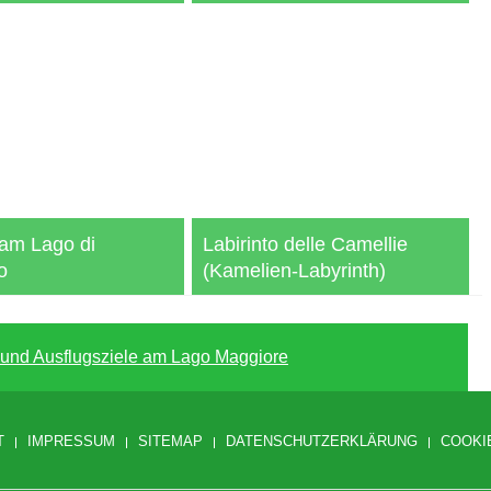
 am Lago di
Labirinto delle Camellie
o
(Kamelien-Labyrinth)
und Ausflugsziele am Lago Maggiore
T
IMPRESSUM
SITEMAP
DATENSCHUTZERKLÄRUNG
COOKI