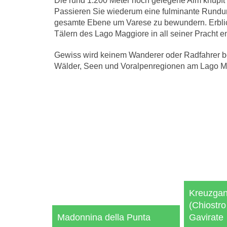
Die rund 1.200 Meter hoch gelegene Alm knüpft
Passieren Sie wiederum eine fulminante Rundums
gesamte Ebene um Varese zu bewundern. Erblick
Tälern des Lago Maggiore in all seiner Pracht ent
Gewiss wird keinem Wanderer oder Radfahrer be
Wälder, Seen und Voralpenregionen am Lago Ma
Kreuzgan
(Chiostro 
Madonnina della Punta
Gavirate