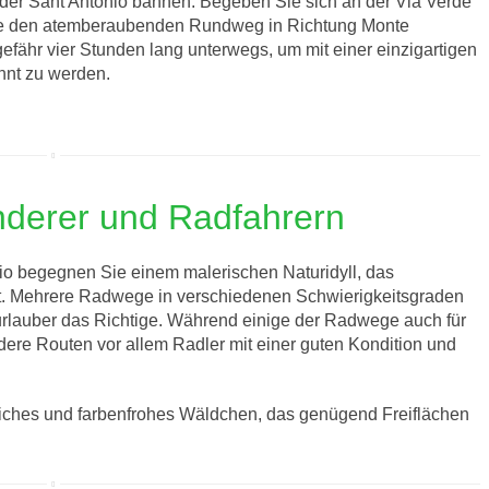
der Sant Antonio bahnen. Begeben Sie sich an der Via Verde
ie den atemberaubenden Rundweg in Richtung Monte
ähr vier Stunden lang unterwegs, um mit einer einzigartigen
hnt zu werden.
nderer und Radfahrern
io begegnen Sie einem malerischen Naturidyll, das
ht. Mehrere Radwege in verschiedenen Schwierigkeitsgraden
vurlauber das Richtige. Während einige der Radwege auch für
dere Routen vor allem Radler mit einer guten Kondition und
iedliches und farbenfrohes Wäldchen, das genügend Freiflächen