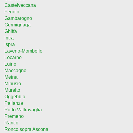
Castelveccana
Feriolo
Gambarogno
Germignaga
Ghiffa
Intra
Ispra
Laveno-Mombello
Locarno
Luino
Maccagno
Meina
Minusio
Muralto
Oggebbio
Pallanza
Porto Valtravaglia
Premeno
Ranco
Ronco sopra Ascona