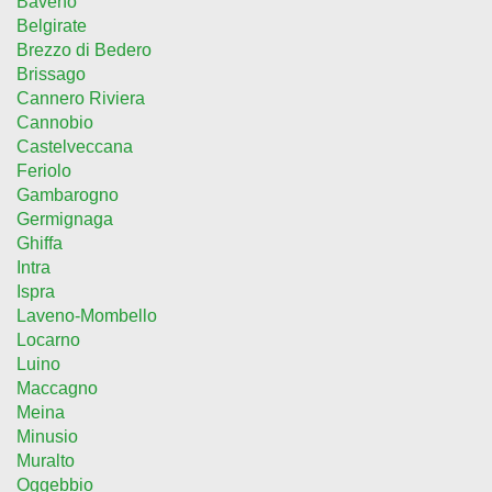
Baveno
Belgirate
Brezzo di Bedero
Brissago
Cannero Riviera
Cannobio
Castelveccana
Feriolo
Gambarogno
Germignaga
Ghiffa
Intra
Ispra
Laveno-Mombello
Locarno
Luino
Maccagno
Meina
Minusio
Muralto
Oggebbio