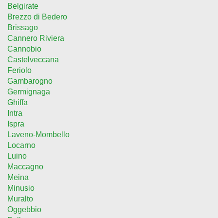
Belgirate
Brezzo di Bedero
Brissago
Cannero Riviera
Cannobio
Castelveccana
Feriolo
Gambarogno
Germignaga
Ghiffa
Intra
Ispra
Laveno-Mombello
Locarno
Luino
Maccagno
Meina
Minusio
Muralto
Oggebbio